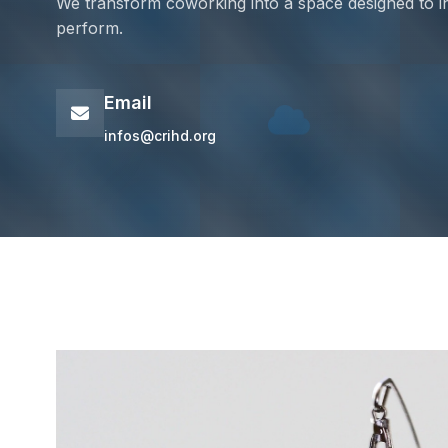
We transform coworking into a space designed to i
perform.
Email
infos@crihd.org