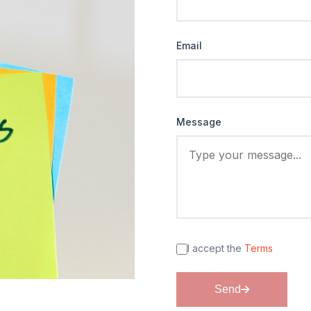
Email
Message
I accept the
Terms
Send