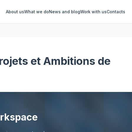
About us
What we do
News and blog
Work with us
Contacts
rojets et Ambitions de
orkspace